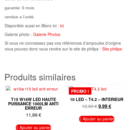
garantie: 6 mois
vendue a l’unité
Disponible aussi en Blanc ici :
ici
Galerie photo :
Galerie Photos
Si vous ne connaissez pas vos références d’ampoules d’origine
vous pouvez donc vous rendre sur le site de philips :
Site philips
Produits similaires
PROMO !
T15 W16W LED HAUTE
10 LED – T4.2 – INTERIEUR
PUISSANCE 1000LM ANTI
Le
Le
12,90
€
9,99
€
ERREUR
prix
prix
11,99
€
initial
actuel
Ajouter au panier
était :
est :
Ajouter au panier