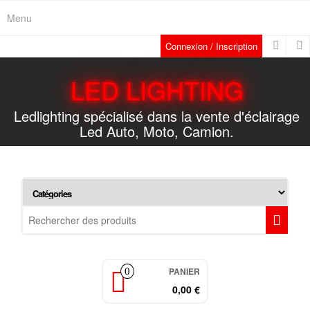
Skip
Menu
to
the
Connexion / Inscription
content
LED LIGHTING
Ledlighting spécialisé dans la vente d'éclairage
Led Auto, Moto, Camion.
PANIER
0
0,00 €