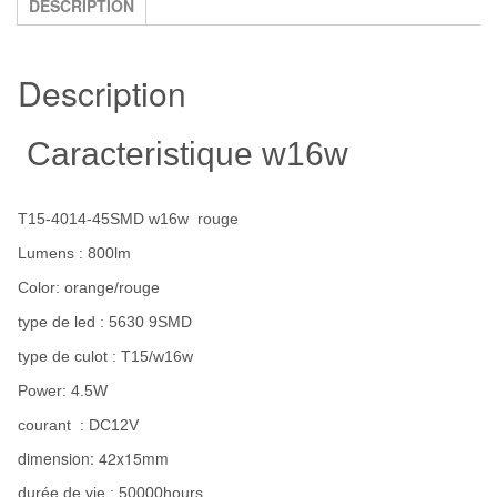
-
DESCRIPTION
canbus
-
Description
Rouge
Caracteristique w16w
T15-4014-45SMD w16w rouge
Lumens : 800lm
Color: orange/rouge
type de led : 5630 9SMD
type de culot : T15/w16w
Power: 4.5W
courant : DC12V
dimension: 42x15mm
durée de vie : 50000hours