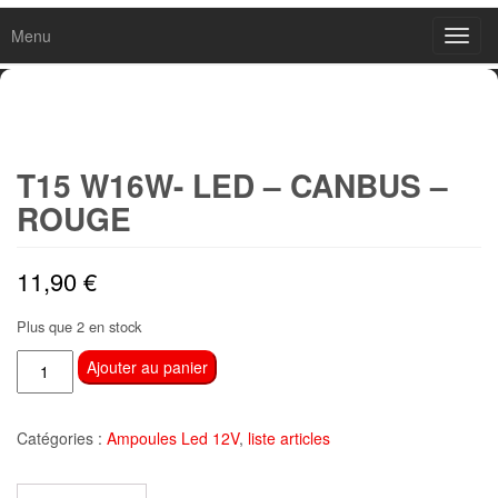
Menu
Toggl
navig
T15 W16W- LED – CANBUS –
ROUGE
11,90
€
Plus que 2 en stock
quantité
Ajouter au panier
de
T15
Catégories :
Ampoules Led 12V
,
liste articles
w16w-
led