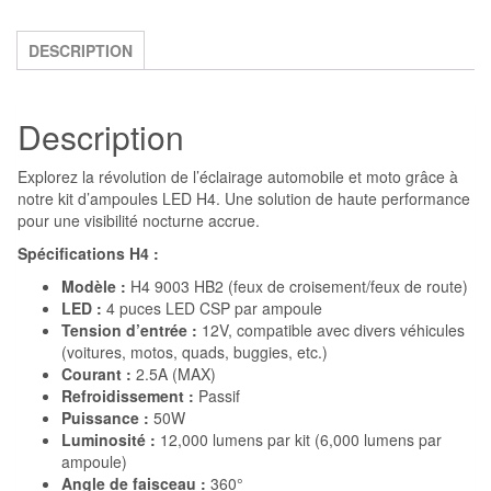
LED
H4
DESCRIPTION
Ultra
Puissantes
Description
-
Éclairage
Explorez la révolution de l’éclairage automobile et moto grâce à
Blanc
notre kit d’ampoules LED H4. Une solution de haute performance
Pur
pour une visibilité nocturne accrue.
Spécifications H4 :
Modèle :
H4 9003 HB2 (feux de croisement/feux de route)
LED :
4 puces LED CSP par ampoule
Tension d’entrée :
12V, compatible avec divers véhicules
(voitures, motos, quads, buggies, etc.)
Courant :
2.5A (MAX)
Refroidissement :
Passif
Puissance :
50W
Luminosité :
12,000 lumens par kit (6,000 lumens par
ampoule)
Angle de faisceau :
360°