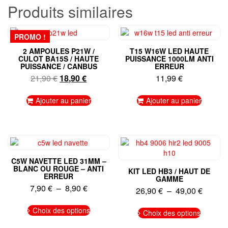
Produits similaires
PROMO !
2 AMPOULES P21W /
T15 W16W LED HAUTE
CULOT BA15S / HAUTE
PUISSANCE 1000LM ANTI
PUISSANCE / CANBUS
ERREUR
Le
Le
21,90
€
18,90
€
11,99
€
prix
prix
initial
actuel
Ajouter au panier
Ajouter au panier
était :
est :
21,90 €.
18,90 €.
C5W NAVETTE LED 31MM –
BLANC OU ROUGE – ANTI
KIT LED HB3 / HAUT DE
ERREUR
GAMME
Plage
7,90
€
–
8,90
€
Plage
26,90
€
–
49,00
€
de
de
Ce
Ce
prix :
Choix des options
prix :
produit
Choix des options
produit
7,90 €
a
26,90 
a