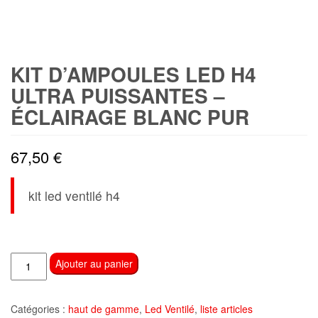
KIT D’AMPOULES LED H4
ULTRA PUISSANTES –
ÉCLAIRAGE BLANC PUR
67,50
€
kit led ventilé h4
quantité
Ajouter au panier
de
Kit
Catégories :
haut de gamme
,
Led Ventilé
,
liste articles
d'Ampoules