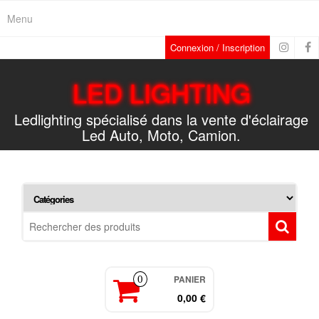
Skip
Menu
to
the
Connexion / Inscription
content
LED LIGHTING
Ledlighting spécialisé dans la vente d'éclairage
Led Auto, Moto, Camion.
PANIER
0
0,00 €