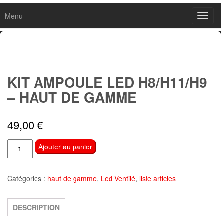
Menu
Toggl
navig
KIT AMPOULE LED H8/H11/H9
– HAUT DE GAMME
49,00
€
quantité
Ajouter au panier
de
Kit
Catégories :
haut de gamme
,
Led Ventilé
,
liste articles
Ampoule
Led
H8/H11/H9
DESCRIPTION
-