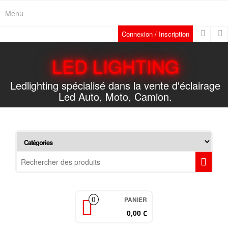
Skip
Menu
to
the
Connexion / Inscription
content
LED LIGHTING
Ledlighting spécialisé dans la vente d'éclairage
Led Auto, Moto, Camion.
PANIER
0
0,00 €