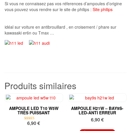
Si vous ne connaissez pas vos réferences d’ampoules d’origine
vous pouvez vous rendre sur le site de philips :
Site philips
idéal sur voiture en antibrouillard , en croisement / phare sur
kawasaki er6n ou Tmax …
Produits similaires
AMPOULE LED T10 W5W
AMPOULE H21W – BAY9S-
TRÈS PUISSANT
LED-ANTI ERREUR
6,90
€
6,90
€
Note
5.00
sur 5