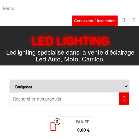
Skip
Menu
to
the
Connexion / Inscription
content
LED LIGHTING
Ledlighting spécialisé dans la vente d'éclairage
Led Auto, Moto, Camion.
PANIER
0
0,00 €