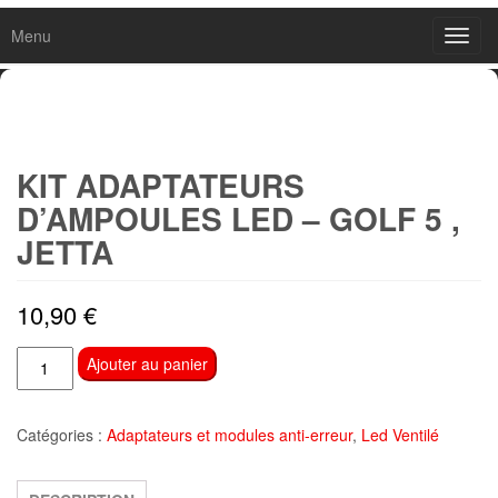
Menu
Toggl
navig
KIT ADAPTATEURS
D’AMPOULES LED – GOLF 5 ,
JETTA
10,90
€
quantité
Ajouter au panier
de
kit
Catégories :
Adaptateurs et modules anti-erreur
,
Led Ventilé
ADAPTATEURS
D’AMPOULES