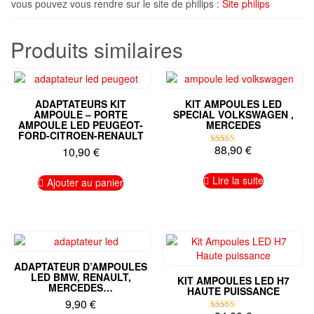
vous pouvez vous rendre sur le site de philips :
Site philips
Produits similaires
ADAPTATEURS KIT
KIT AMPOULES LED
AMPOULE – PORTE
SPECIAL VOLKSWAGEN ,
AMPOULE LED PEUGEOT-
MERCEDES
FORD-CITROEN-RENAULT
88,90
€
10,90
€
Note
5.00
sur 5
Lire la suite
Ajouter au panier
ADAPTATEUR D’AMPOULES
LED BMW, RENAULT,
KIT AMPOULES LED H7
MERCEDES…
HAUTE PUISSANCE
9,90
€